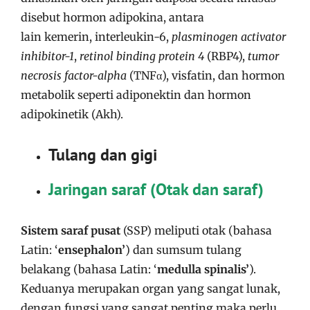
disebut hormon adipokina, antara
lain kemerin, interleukin-6,
plasminogen activator
inhibitor-1
,
retinol binding protein 4
(RBP4),
tumor
necrosis factor-alpha
(TNFα), visfatin, dan hormon
metabolik seperti adiponektin dan hormon
adipokinetik (Akh).
Tulang dan gigi
Jaringan saraf (Otak dan saraf)
Sistem saraf pusat
(SSP) meliputi otak (bahasa
Latin: ‘
ensephalon’
) dan sumsum tulang
belakang (bahasa Latin: ‘
medulla spinalis’
).
Keduanya merupakan organ yang sangat lunak,
dengan fungsi yang sangat penting maka perlu