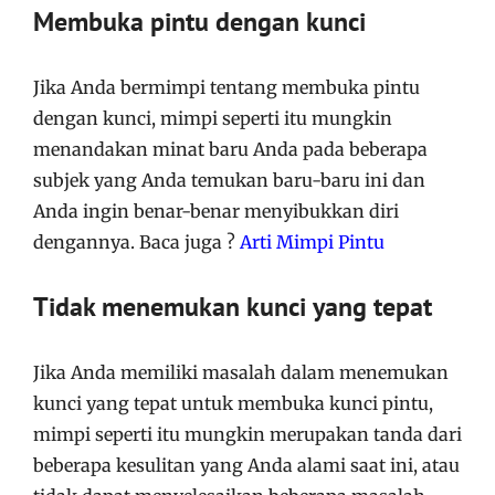
Membuka pintu dengan kunci
Jika Anda bermimpi tentang membuka pintu
dengan kunci, mimpi seperti itu mungkin
menandakan minat baru Anda pada beberapa
subjek yang Anda temukan baru-baru ini dan
Anda ingin benar-benar menyibukkan diri
dengannya. Baca juga ?
Arti Mimpi Pintu
Tidak menemukan kunci yang tepat
Jika Anda memiliki masalah dalam menemukan
kunci yang tepat untuk membuka kunci pintu,
mimpi seperti itu mungkin merupakan tanda dari
beberapa kesulitan yang Anda alami saat ini, atau