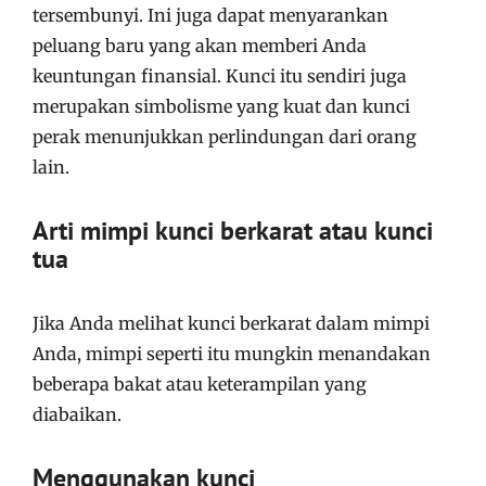
tersembunyi. Ini juga dapat menyarankan
peluang baru yang akan memberi Anda
keuntungan finansial. Kunci itu sendiri juga
merupakan simbolisme yang kuat dan kunci
perak menunjukkan perlindungan dari orang
lain.
Arti mimpi kunci berkarat atau kunci
tua
Jika Anda melihat kunci berkarat dalam mimpi
Anda, mimpi seperti itu mungkin menandakan
beberapa bakat atau keterampilan yang
diabaikan.
Menggunakan kunci