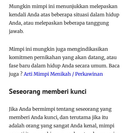
Mungkin mimpi ini menunjukkan melepaskan
kendali Anda atas beberapa situasi dalam hidup
Anda, atau melepaskan beberapa tanggung
jawab.
Mimpi ini mungkin juga mengindikasikan
komitmen pernikahan yang akan datang, atau
fase baru dalam hidup Anda secara umum. Baca
juga ?
Arti Mimpi Menikah / Perkawinan
Seseorang
memberi kunci
Jika Anda bermimpi tentang seseorang yang
memberi Anda kunci, dan terutama jika itu
adalah orang yang sangat Anda kenal, mimpi