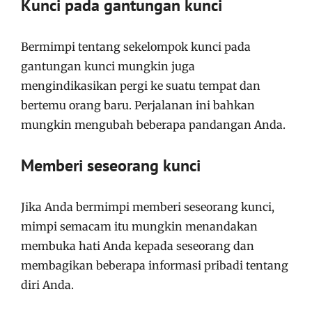
Kunci pada gantungan kunci
Bermimpi tentang sekelompok kunci pada
gantungan kunci mungkin juga
mengindikasikan pergi ke suatu tempat dan
bertemu orang baru. Perjalanan ini bahkan
mungkin mengubah beberapa pandangan Anda.
Memberi seseorang kunci
Jika Anda bermimpi memberi seseorang kunci,
mimpi semacam itu mungkin menandakan
membuka hati Anda kepada seseorang dan
membagikan beberapa informasi pribadi tentang
diri Anda.