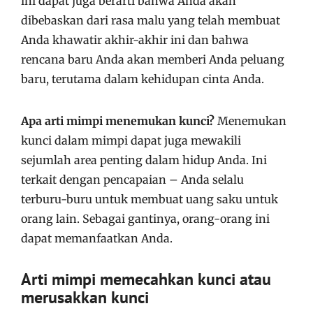
ini dapat juga berarti bahwa Anda akan
dibebaskan dari rasa malu yang telah membuat
Anda khawatir akhir-akhir ini dan bahwa
rencana baru Anda akan memberi Anda peluang
baru, terutama dalam kehidupan cinta Anda.
Apa arti mimpi menemukan kunci?
Menemukan
kunci dalam mimpi dapat juga mewakili
sejumlah area penting dalam hidup Anda. Ini
terkait dengan pencapaian – Anda selalu
terburu-buru untuk membuat uang saku untuk
orang lain. Sebagai gantinya, orang-orang ini
dapat memanfaatkan Anda.
Arti mimpi memecahkan kunci atau
merusakkan kunci