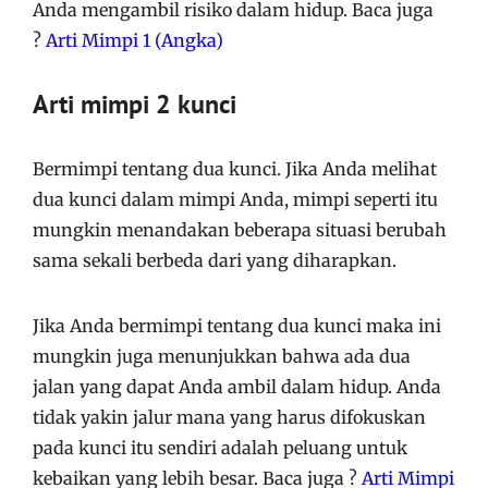
Anda mengambil risiko dalam hidup. Baca juga
?
Arti Mimpi 1 (Angka)
Arti mimpi 2 kunci
Bermimpi tentang dua kunci. Jika Anda melihat
dua kunci dalam mimpi Anda, mimpi seperti itu
mungkin menandakan beberapa situasi berubah
sama sekali berbeda dari yang diharapkan.
Jika Anda bermimpi tentang dua kunci maka ini
mungkin juga menunjukkan bahwa ada dua
jalan yang dapat Anda ambil dalam hidup. Anda
tidak yakin jalur mana yang harus difokuskan
pada kunci itu sendiri adalah peluang untuk
kebaikan yang lebih besar. Baca juga ?
Arti Mimpi