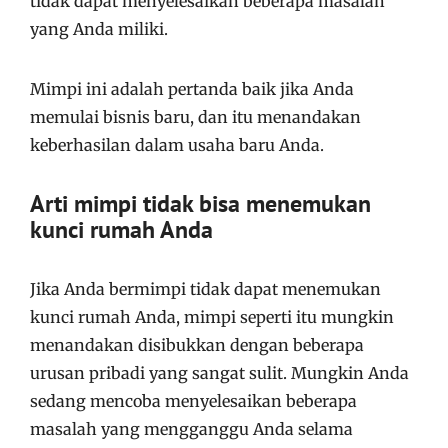
tidak dapat menyelesaikan beberapa masalah
yang Anda miliki.
Mimpi ini adalah pertanda baik jika Anda
memulai bisnis baru, dan itu menandakan
keberhasilan dalam usaha baru Anda.
Arti mimpi tidak bisa menemukan
kunci rumah Anda
Jika Anda bermimpi tidak dapat menemukan
kunci rumah Anda, mimpi seperti itu mungkin
menandakan disibukkan dengan beberapa
urusan pribadi yang sangat sulit. Mungkin Anda
sedang mencoba menyelesaikan beberapa
masalah yang mengganggu Anda selama