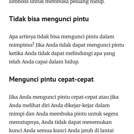
simbolis untuk membuka peluang hidup.
Tidak bisa mengunci pintu
Apa artinya tidak bisa mengunci pintu dalam
mimpimu? Jika Anda tidak dapat mengunci pintu
ketika Anda tidak dapat melindungi apa yang
telah Anda capai dalam hidup.
Mengunci pintu cepat-cepat
Jika Anda mengunci pintu cepat-cepat atau jika
Anda melihat diri Anda dikejar-kejar dalam
mimpi dan Anda membuka pintu untuk segera
menutupnya, Anda tidak dapat menemukan
kunci Anda semua kunci Anda jatuh di lantai