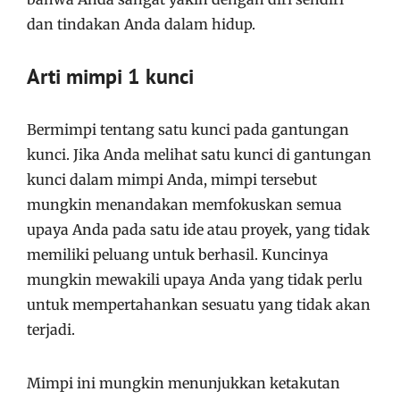
dan tindakan Anda dalam hidup.
Arti mimpi 1 kunci
Bermimpi tentang satu kunci pada gantungan
kunci. Jika Anda melihat satu kunci di gantungan
kunci dalam mimpi Anda, mimpi tersebut
mungkin menandakan memfokuskan semua
upaya Anda pada satu ide atau proyek, yang tidak
memiliki peluang untuk berhasil. Kuncinya
mungkin mewakili upaya Anda yang tidak perlu
untuk mempertahankan sesuatu yang tidak akan
terjadi.
Mimpi ini mungkin menunjukkan ketakutan