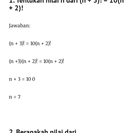
1.
Tentukan nilai n dari (n + 3)! = 10(n
+ 2)!
Jawaban:
(n + 3)! = 10(n + 2)!
(n +3)(n + 2)! = 10(n + 2)!
n + 3 = 10 0
n = 7
2. Berapakah nilai dari