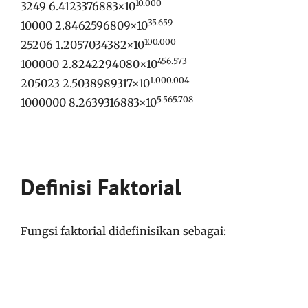
10.000
3249 6.4123376883×10
35.659
10000 2.8462596809×10
100.000
25206 1.2057034382×10
456.573
100000 2.8242294080×10
1.000.004
205023 2.5038989317×10
5.565.708
1000000 8.2639316883×10
Definisi Faktorial
Fungsi faktorial didefinisikan sebagai: