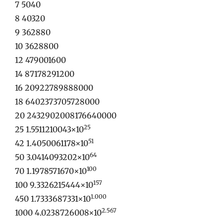
7 5040
8 40320
9 362880
10 3628800
12 479001600
14 87178291200
16 20922789888000
18 6402373705728000
20 2432902008176640000
25
25 1.5511210043×10
51
42 1.4050061178×10
64
50 3.0414093202×10
100
70 1.1978571670×10
157
100 9.3326215444×10
1.000
450 1.7333687331×10
2.567
1000 4.0238726008×10