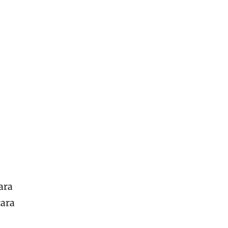
ara
cara