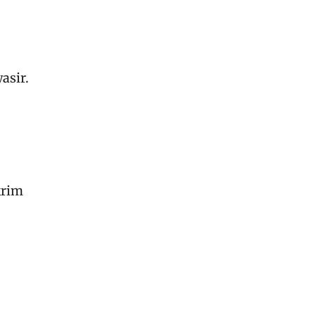
asir.
krim