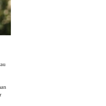
tau
nan
r