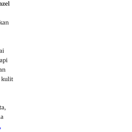
azel
ukan
ai
api
an
kulit
ta,
la
,