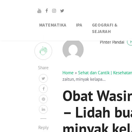
MATEMATIKA
IPA
GEOGRAFI &
SEJARAH
1
Pinter Pandai
Share
Home
»
Sehat dan Cantik | Kesehat
zaitun, minyak kelapa…
Obat Wasi
– Lidah bu
minyak ke
Reply