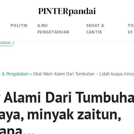
PINTERpandai
POLITIK
ILMU
SEHAT &
TO
PENGETAHUAN
CANTIK
10
Follow
an & Pengobatan
»
Obat Wasir Alami Dari Tumbuhan – Lidah buaya, miny
r Alami Dari Tumbuh
aya, minyak zaitun,
lapa…