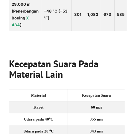
29,000 m
(Penerbangan
−48 °C
(
−53
301
1,083
673
585
Boeing
X-
°F
)
43A
)
Kecepatan Suara Pada
Material Lain
Material
Kecepatan Suara
Karet
60 m/s
o
Udara pada 40
C
355 m/s
o
Udara pada 20
C
343 m/s