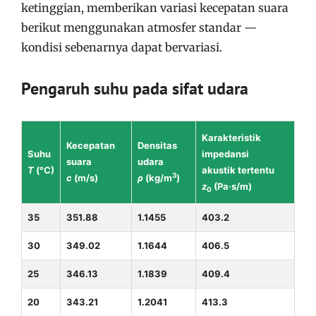
ketinggian, memberikan variasi kecepatan suara
berikut menggunakan atmosfer standar —
kondisi sebenarnya dapat bervariasi.
Pengaruh suhu pada sifat udara
Karakteristik
Kecepatan
Densitas
Suhu
impedansi
suara
udara
T
(°C)
akustik tertentu
3
c
(m/s)
ρ
(kg/m
)
z
(Pa·s/m)
0
35
351.88
1.1455
403.2
30
349.02
1.1644
406.5
25
346.13
1.1839
409.4
20
343.21
1.2041
413.3