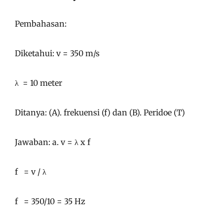
Pembahasan:
Diketahui: v = 350 m/s
λ = 10 meter
Ditanya: (A). frekuensi (f) dan (B). Peridoe (T)
Jawaban: a. v = λ x f
f = v / λ
f = 350/10 = 35 Hz