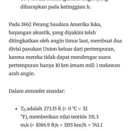
diharapkan pada ketinggian h.
Pada 1862 Perang Saudara Amerika Iuka,
bayangan akustik, yang diyakini telah
ditingkatkan oleh angin timur laut, membuat dua
divisi pasukan Union keluar dari pertempuran,
karena mereka tidak dapat mendengar suara
pertempuran hanya 10 km (enam mil) ) melawan
arah angin.
Dalam atmosfer standar:
T
adalah
273.15 K
(=
0 °C = 32
0
°F
), memberikan nilai teoritis
331.3
m/s
(=
1086.9 ft/s
=
1193 km/h
=
741.1