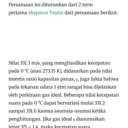
Persamaan ini diturunkan dari 2 term
pertama
ekspansi Taylor
dari persamaan berikut:
Nilai
331.3 m/s
, yang menghasilkan kecepatan
pada
0 °C
(atau
273.15 K
), didasarkan pada nilai
teoretis rasio kapasitas panas,
γ
, juga fakta bahwa
pada tekanan udara 1 atm sangat bisa dijelaskan
oleh perkiraan gas ideal. Beberapa nilai kecepatan
suara pada
0 °C
dapat bervariasi mulai 331.2
sampai 331.6 karena asumsia-asumsi ketika
penghitungan. Jika gas ideal
γ
diasumsikan
tepat
7/5 = 1.4
, maka kecepatan suara