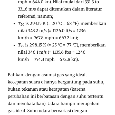
mph
=
644.0 kn
). Nilai mulai dari 331.3 to
331.6 m/s dapat ditemukan dalam literatur
referensi, namun;
T
is
293.15 K
(=
20 °C
=
68 °F
), memberikan
20
nilai
343.2 m/s
(=
1126.0 ft/s
=
1236
km/h
=
767.8 mph
=
667.2 kn
);
T
is
298.15 K
(=
25 °C
=
77 °F
), memberikan
25
nilai
346.1 m/s
(=
1135.6 ft/s
=
1246
km/h
=
774.3 mph
=
672.8 kn
).
Bahkan, dengan asumsi gas yang ideal,
kecepatan suara c hanya bergantung pada suhu,
bukan tekanan atau kerapatan (karena
perubahan ini berbatasan dengan suhu tertentu
dan membatalkan). Udara hampir merupakan
gas ideal. Suhu udara bervariasi dengan