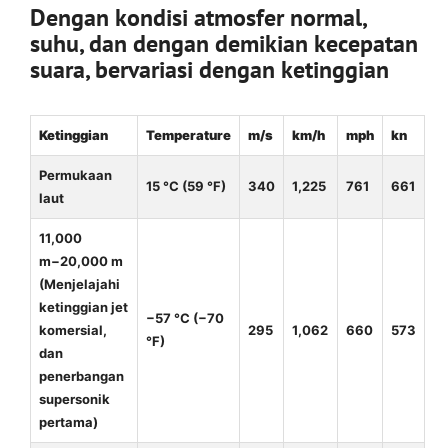
Dengan kondisi atmosfer normal,
suhu, dan dengan demikian kecepatan
suara, bervariasi dengan ketinggian
Ketinggian
Temperature
m/s
km/h
mph
kn
Permukaan
15 °C
(
59 °F
)
340
1,225
761
661
laut
11,000
m
−
20,000 m
(Menjelajahi
ketinggian jet
−57 °C
(
−70
komersial,
295
1,062
660
573
°F
)
dan
penerbangan
supersonik
pertama)