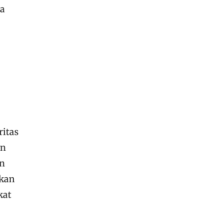
ua
ritas
an
an
akan
kat