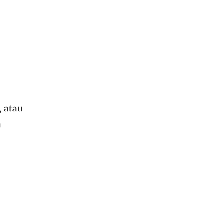
, atau
a