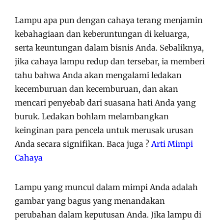
Lampu apa pun dengan cahaya terang menjamin
kebahagiaan dan keberuntungan di keluarga,
serta keuntungan dalam bisnis Anda. Sebaliknya,
jika cahaya lampu redup dan tersebar, ia memberi
tahu bahwa Anda akan mengalami ledakan
kecemburuan dan kecemburuan, dan akan
mencari penyebab dari suasana hati Anda yang
buruk. Ledakan bohlam melambangkan
keinginan para pencela untuk merusak urusan
Anda secara signifikan. Baca juga ?
Arti Mimpi
Cahaya
Lampu yang muncul dalam mimpi Anda adalah
gambar yang bagus yang menandakan
perubahan dalam keputusan Anda. Jika lampu di