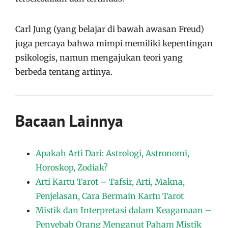
Carl Jung (yang belajar di bawah awasan Freud)
juga percaya bahwa mimpi memiliki kepentingan
psikologis, namun mengajukan teori yang
berbeda tentang artinya.
Bacaan Lainnya
Apakah Arti Dari: Astrologi, Astronomi,
Horoskop, Zodiak?
Arti Kartu Tarot – Tafsir, Arti, Makna,
Penjelasan, Cara Bermain Kartu Tarot
Mistik dan Interpretasi dalam Keagamaan –
Penyebab Orang Menganut Paham Mistik