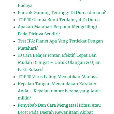
Budaya
Puncak Gunung Tertinggi Di Dunia dimana?
TOP 10 Gempa Bumi Terdahsyat Di Dunia
Apakah Matahari Berputar Mengelilingi
Pada Dirinya Sendiri?
Test IPA: Planet Apa Yang Terdekat Dengan
Matahari?
10 Cara Belajar Pintar, Efektif, Cepat Dan
Mudah Di Ingat – Untuk Ulangan & Ujian
Pasti Sukses!
TOP 10 Virus Paling Mematikan Manusia
Kepalan Tangan Menandakan Karakter
Anda – Kepalan nomer berapa yang Anda
miliki?
Penyebab Dan Cara Mengatasi Iritasi Atau
Lecet Pada Daerah Kewanitaan Akibat