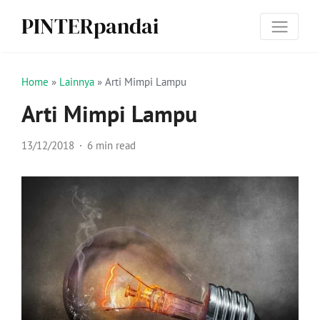
PINTERpandai
Home
»
Lainnya
»
Arti Mimpi Lampu
Arti Mimpi Lampu
13/12/2018
6 min read