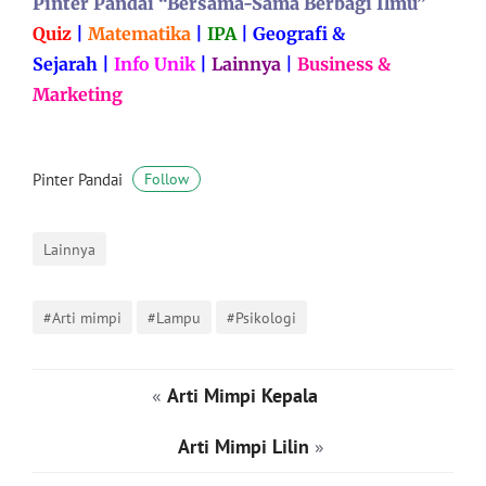
Pinter Pandai “Bersama-Sama Berbagi Ilmu”
Quiz
|
Matematika
|
IPA
|
Geografi &
Sejarah
|
Info Unik
|
Lainnya
|
Business &
Marketing
Pinter Pandai
Follow
Lainnya
#Arti mimpi
#Lampu
#Psikologi
«
Arti Mimpi Kepala
Arti Mimpi Lilin
»