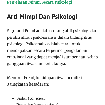
Penjelasan Mimpi Secara Psikologi
Arti Mimpi Dan Psikologi
Sigmund Freud adalah seorang ahli psikologi dan
pendiri aliran psikoanalisis dalam bidang ilmu
psikologi. Psikoanalis adalah cara untuk
mendapatkan secara terperinci pengalaman
emosional yang dapat menjadi sumber atau sebab
gangguan jiwa dan perilakunya.
Menurut Freud, kehidupan jiwa memiliki
3 tingkatan kesadaran:
Sadar (
conscious
)
Prasadar (
preconscious
)