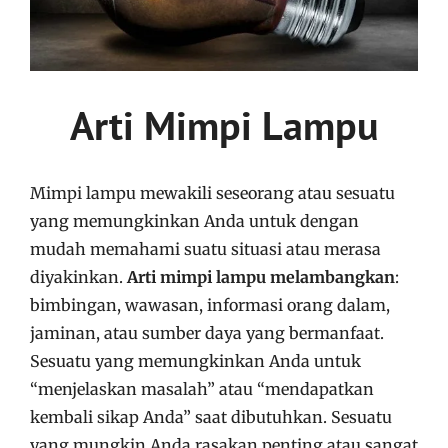
Arti Mimpi Lampu
Mimpi lampu mewakili seseorang atau sesuatu
yang memungkinkan Anda untuk dengan
mudah memahami suatu situasi atau merasa
diyakinkan.
Arti mimpi lampu melambangkan
:
bimbingan, wawasan, informasi orang dalam,
jaminan, atau sumber daya yang bermanfaat.
Sesuatu yang memungkinkan Anda untuk
“menjelaskan masalah” atau “mendapatkan
kembali sikap Anda” saat dibutuhkan. Sesuatu
yang mungkin Anda rasakan penting atau sangat