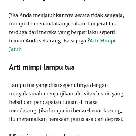
Jika Anda menjatuhkannya secara tidak sengaja,
mimpi itu menandakan jebakan dan jerat tak
terduga dari mereka yang berperilaku seperti
teman Anda sekarang. Baca juga ?
Arti Mimpi
Jatuh
Arti mimpi lampu tua
Lampu tua yang diisi sepenuhnya dengan
minyak tanah menjanjikan aktivitas bisnis yang
hebat dan pencapaian tujuan di masa
mendatang. Jika lampu ini benar-benar kosong,
itu meramalkan perasaan putus asa dan depresi.