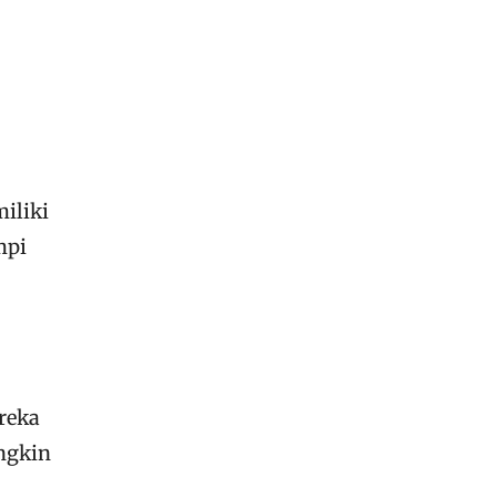
iliki
mpi
reka
ungkin