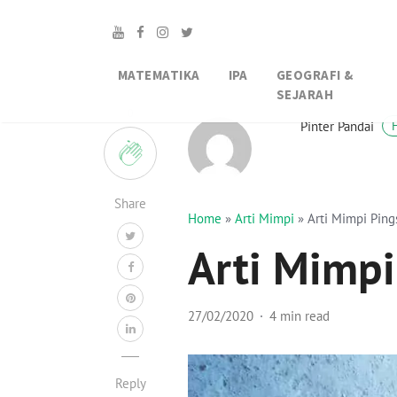
MATEMATIKA
IPA
GEOGRAFI &
SEJARAH
0
Pinter Pandai
Share
Home
»
Arti Mimpi
»
Arti Mimpi Ping
Arti Mimpi
27/02/2020
4 min read
Reply