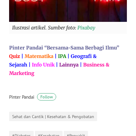
Ilustrasi artikel. Sumber foto:
Pixabay
Pinter Pandai “Bersama-Sama Berbagi Ilmu”
Quiz
|
Matematika
|
IPA
|
Geografi &
Sejarah
|
Info Unik
|
Lainnya
|
Business &
Marketing
Pinter Pandai
Follow
Sehat dan Cantik | Kesehatan & Pengobatan
#Diabetes
#Kesehatan
#Penyakit