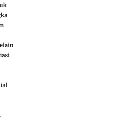
tuk
gka
an
elain
iasi
ial
y
.