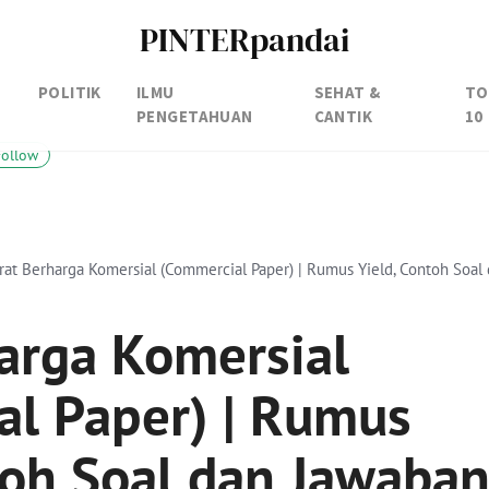
PINTERpandai
POLITIK
ILMU
SEHAT &
TO
PENGETAHUAN
CANTIK
10
Follow
rat Berharga Komersial (Commercial Paper) | Rumus Yield, Contoh Soal
arga Komersial
l Paper) | Rumus
toh Soal dan Jawaba