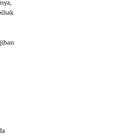
tnya,
pihak
jiban
da