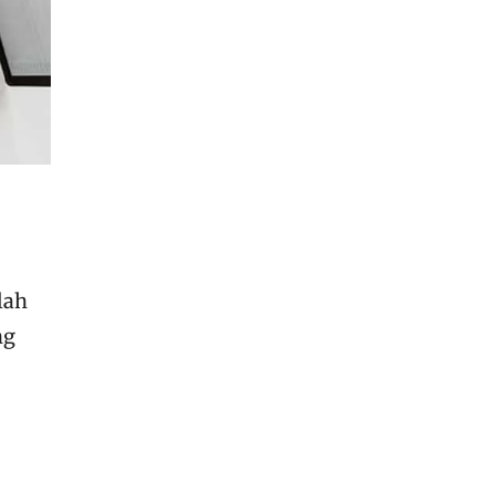
lah
ng