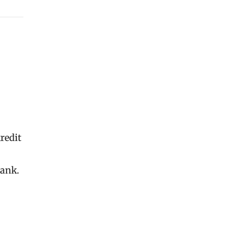
redit
bank.