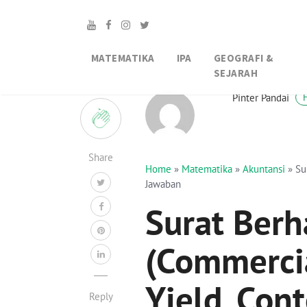
MATEMATIKA
IPA
GEOGRAFI &
SEJARAH
5
Pinter Pandai
Share
Home
»
Matematika
»
Akuntansi
»
Su
Jawaban
Surat Berh
(Commercia
Yield, Con
Reply