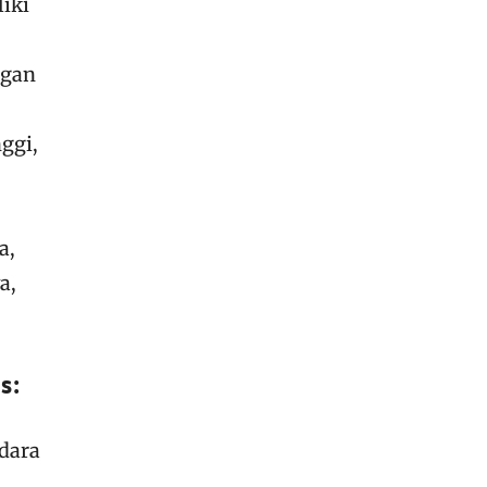
iki
ngan
ggi,
a,
a,
s:
udara