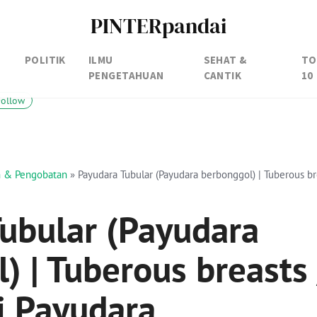
PINTERpandai
POLITIK
ILMU
SEHAT &
TO
PENGETAHUAN
CANTIK
10
Follow
an & Pengobatan
»
Payudara Tubular (Payudara berbonggol) | Tuberous br
ubular (Payudara
) | Tuberous breasts 
i Payudara