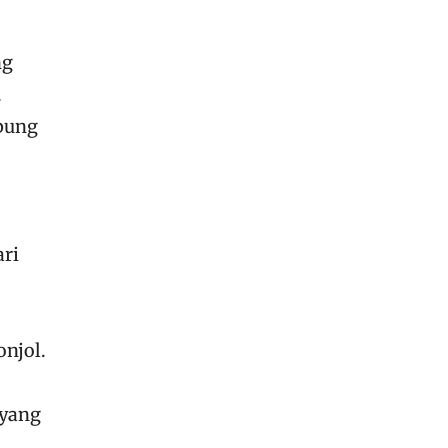
ng
.
bung
ari
onjol.
 yang