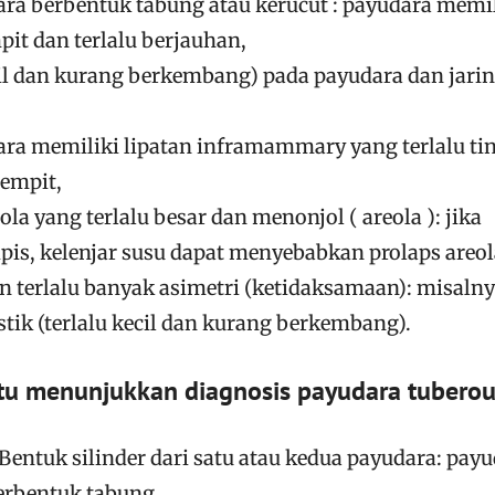
ara berbentuk tabung atau kerucut : payudara memil
pit dan terlalu berjauhan,
ecil dan kurang berkembang) pada payudara dan jari
ara memiliki lipatan inframammary yang terlalu tin
sempit,
la yang terlalu besar dan menonjol ( areola ): jika
tipis, kelenjar susu dapat menyebabkan prolaps areol
terlalu banyak asimetri (ketidaksamaan): misalny
tik (terlalu kecil dan kurang berkembang).
ntu menunjukkan diagnosis payudara tuberou
Bentuk silinder dari satu atau kedua payudara: pay
erbentuk tabung.