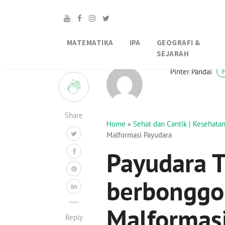
MATEMATIKA
IPA
GEOGRAFI &
SEJARAH
0
Pinter Pandai
Share
Home
»
Sehat dan Cantik | Kesehat
Malformasi Payudara
Payudara T
berbonggol
Malformas
Reply