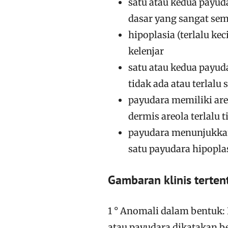
satu atau kedua payud
dasar yang sangat sem
hipoplasia (terlalu k
kelenjar
satu atau kedua payud
tidak ada atau terlalu 
payudara memiliki areo
dermis areola terlalu 
payudara menunjukkan 
satu payudara hipoplas
Gambaran klinis terte
1 ° Anomali dalam bentuk: 
atau payudara dikatakan b