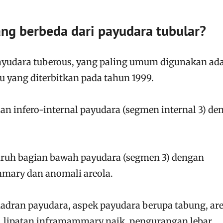
ang berbeda dari payudara tubular?
payudara tuberous, yang paling umum digunakan ad
au yang diterbitkan pada tahun 1999.
an infero-internal payudara (segmen internal 3) de
uruh bagian bawah payudara (segmen 3) dengan
mmary dan anomali areola.
uadran payudara, aspek payudara berupa tabung, ar
l, lipatan inframammary naik, pengurangan lebar