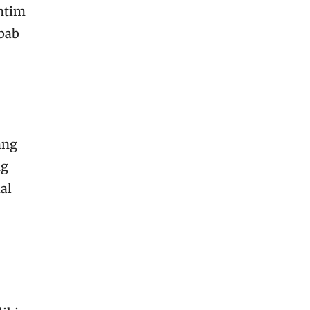
ntim
ebab
ang
ng
al