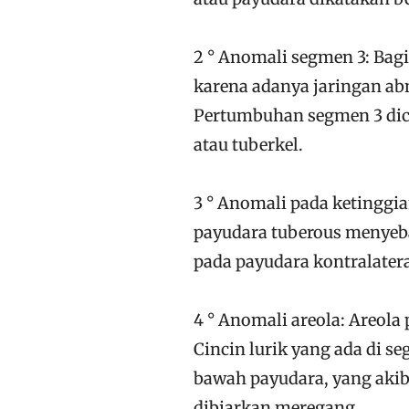
2 ° Anomali segmen 3: Bag
karena adanya jaringan abn
Pertumbuhan segmen 3 dic
atau tuberkel.
3 ° Anomali pada ketingg
payudara tuberous menyebar
pada payudara kontralatera
4 ° Anomali areola: Areola
Cincin lurik yang ada di s
bawah payudara, yang akib
dibiarkan meregang.