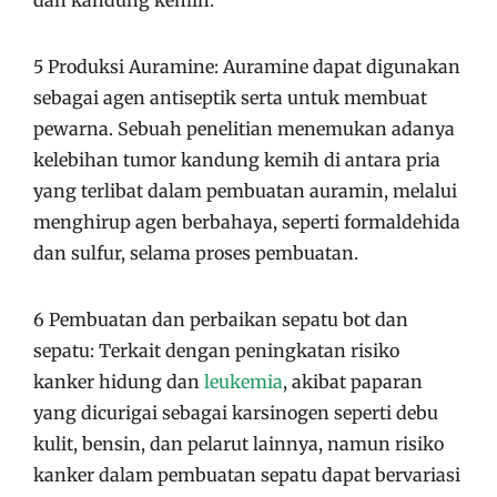
5 Produksi Auramine: Auramine dapat digunakan
sebagai agen antiseptik serta untuk membuat
pewarna. Sebuah penelitian menemukan adanya
kelebihan tumor kandung kemih di antara pria
yang terlibat dalam pembuatan auramin, melalui
menghirup agen berbahaya, seperti formaldehida
dan sulfur, selama proses pembuatan.
6 Pembuatan dan perbaikan sepatu bot dan
sepatu: Terkait dengan peningkatan risiko
kanker hidung dan
leukemia
, akibat paparan
yang dicurigai sebagai karsinogen seperti debu
kulit, bensin, dan pelarut lainnya, namun risiko
kanker dalam pembuatan sepatu dapat bervariasi