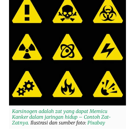
Karsinogen adalah zat yang dapat Memicu
Kanker dalam jaringan hidup – Contoh Zat-
Zatnya.
Ilustrasi dan sumber foto:
Pixabay