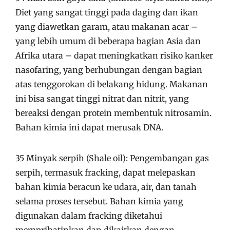
Diet yang sangat tinggi pada daging dan ikan
yang diawetkan garam, atau makanan acar –
yang lebih umum di beberapa bagian Asia dan
Afrika utara – dapat meningkatkan risiko kanker
nasofaring, yang berhubungan dengan bagian
atas tenggorokan di belakang hidung. Makanan
ini bisa sangat tinggi nitrat dan nitrit, yang
bereaksi dengan protein membentuk nitrosamin.
Bahan kimia ini dapat merusak DNA.
35 Minyak serpih (Shale oil): Pengembangan gas
serpih, termasuk fracking, dapat melepaskan
bahan kimia beracun ke udara, air, dan tanah
selama proses tersebut. Bahan kimia yang
digunakan dalam fracking diketahui
memprihatinkan dan dikaitkan dengan