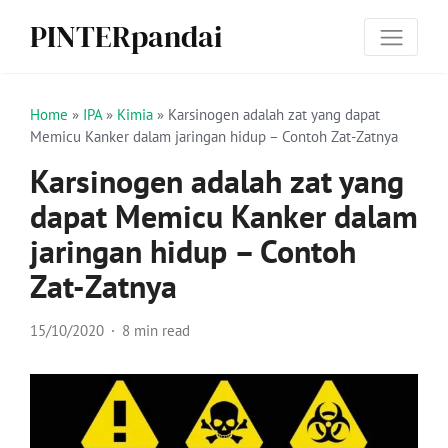
PINTERpandai
Home
»
IPA
»
Kimia
»
Karsinogen adalah zat yang dapat
Memicu Kanker dalam jaringan hidup – Contoh Zat-Zatnya
Karsinogen adalah zat yang
dapat Memicu Kanker dalam
jaringan hidup – Contoh
Zat-Zatnya
15/10/2020
8 min read