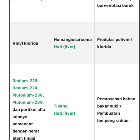
berventilasi buruk
Hemangiosarcoma
Produksi polivinil
Vinyl klorida
Hati (liver)
klorida
Radium-226,
Radium-224
,
Plutonium-238,
Pemrosesan bahan
Plutonium-239
Tulang
bakar nuklir
dan partikel alfa
Hati (liver)
Pembuatan
lainnya
lempeng radium
pemancar
dengan berat
atom tinggi