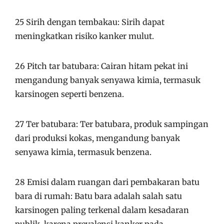
25 Sirih dengan tembakau: Sirih dapat
meningkatkan risiko kanker mulut.
26 Pitch tar batubara: Cairan hitam pekat ini
mengandung banyak senyawa kimia, termasuk
karsinogen seperti benzena.
27 Ter batubara: Ter batubara, produk sampingan
dari produksi kokas, mengandung banyak
senyawa kimia, termasuk benzena.
28 Emisi dalam ruangan dari pembakaran batu
bara di rumah: Batu bara adalah salah satu
karsinogen paling terkenal dalam kesadaran
publik, karena prevalensi kanker pada