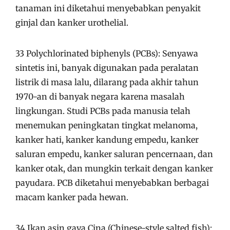
tanaman ini diketahui menyebabkan penyakit
ginjal dan kanker urothelial.
33 Polychlorinated biphenyls (PCBs): Senyawa
sintetis ini, banyak digunakan pada peralatan
listrik di masa lalu, dilarang pada akhir tahun
1970-an di banyak negara karena masalah
lingkungan. Studi PCBs pada manusia telah
menemukan peningkatan tingkat melanoma,
kanker hati, kanker kandung empedu, kanker
saluran empedu, kanker saluran pencernaan, dan
kanker otak, dan mungkin terkait dengan kanker
payudara. PCB diketahui menyebabkan berbagai
macam kanker pada hewan.
34 Ikan asin gaya Cina (Chinese-style salted fish):