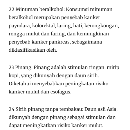
22 Minuman beralkohol: Konsumsi minuman
beralkohol merupakan penyebab kanker
payudara, kolorektal, laring, hati, kerongkongan,
rongga mulut dan faring, dan kemungkinan
penyebab kanker pankreas, sebagaimana
diklasifikasikan oleh.
23 Pinang: Pinang adalah stimulan ringan, mirip
kopi, yang dikunyah dengan daun sirih.
Diketahui menyebabkan peningkatan risiko
kanker mulut dan esofagus.
24 Sirih pinang tanpa tembakau: Daun asli Asia,
dikunyah dengan pinang sebagai stimulan dan
dapat meningkatkan risiko kanker mulut.