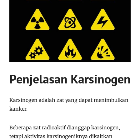
Penjelasan Karsinogen
Karsinogen adalah zat yang dapat menimbulkan
kanker.
Beberapa zat radioaktif dianggap karsinogen,
tetapi aktivitas karsinogeniknya dikaitkan