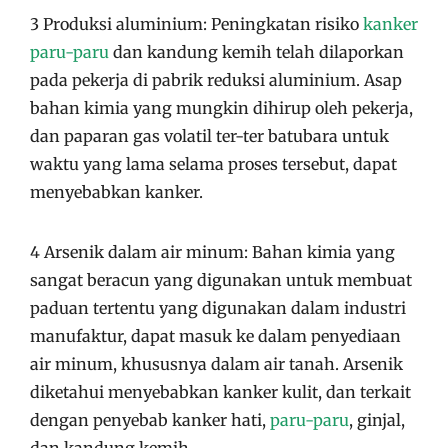
3 Produksi aluminium: Peningkatan risiko
kanker
paru-paru
dan kandung kemih telah dilaporkan
pada pekerja di pabrik reduksi aluminium. Asap
bahan kimia yang mungkin dihirup oleh pekerja,
dan paparan gas volatil ter-ter batubara untuk
waktu yang lama selama proses tersebut, dapat
menyebabkan kanker.
4 Arsenik dalam air minum: Bahan kimia yang
sangat beracun yang digunakan untuk membuat
paduan tertentu yang digunakan dalam industri
manufaktur, dapat masuk ke dalam penyediaan
air minum, khususnya dalam air tanah. Arsenik
diketahui menyebabkan kanker kulit, dan terkait
dengan penyebab kanker hati,
paru-paru
, ginjal,
dan kandung kemih.