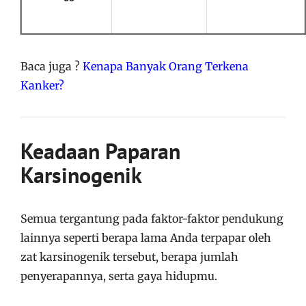
Baca juga ?
Kenapa Banyak Orang Terkena
Kanker?
Keadaan Paparan
Karsinogenik
Semua tergantung pada faktor-faktor pendukung
lainnya seperti berapa lama Anda terpapar oleh
zat karsinogenik tersebut, berapa jumlah
penyerapannya, serta gaya hidupmu.