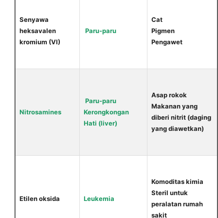
Senyawa
Cat
heksavalen
Paru-paru
Pigmen
kromium (VI)
Pengawet
Asap rokok
Paru-paru
Makanan yang
Nitrosamines
Kerongkongan
diberi nitrit (daging
Hati (liver)
yang diawetkan)
Komoditas kimia
Steril untuk
Etilen oksida
Leukemia
peralatan rumah
sakit